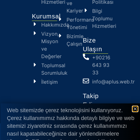
Hizmetleri
Politikası
ve
Kariyer
Bilgi
Kurumsal
Toplumu
Performans
Hakkımızda
Hizmetleri
Yönetimi
Vizyon,
Bizimle
Bize
Misyon
Çalışın
ve
Ulaşın
Değerler
+90216
643 93
Toplumsal
33
Sorumluluk
info@aplus.web.tr
İletişim
Takip
Edin
Web sitemizde çerez teknolojisini kullanıyoruz.
Çerez kullanımımız hakkında detaylı bilgiye ve web
sitemizi ziyaretiniz sırasında çerez kullanımımızı
2024
© APlus
nasıl kapatabileceğinize dair yönlendirmelere
Designed by MarkaGraf