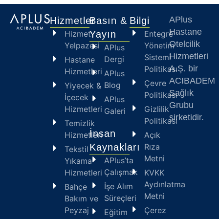
APlus
Hizmetler
Basın &
Bilgi
Hastane
Hizmet
Yayın
Entegre
Otelcilik
Yelpazesi
Yönetim
APlus
Hizmetleri
Sistemi
Dergi
Hastane
A.Ş. bir
Politikası
Hizmetleri
APlus
ACIBADE
Çevre
Blog
Yiyecek &
Sağlık
Politikası
İçecek
APlus
Grubu
Hizmetleri
Gizlilik
Galeri
şirketidir.
Politikası
Temizlik
İnsan
Hizmetleri
Açık
Kaynakları
Rıza
Tekstil
Metni
APlus’ta
Yıkama
Çalışmak
Hizmetleri
KVKK
Aydınlatma
İşe Alım
Bahçe
Metni
Süreçleri
Bakım ve
Peyzaj
Çerez
Eğitim