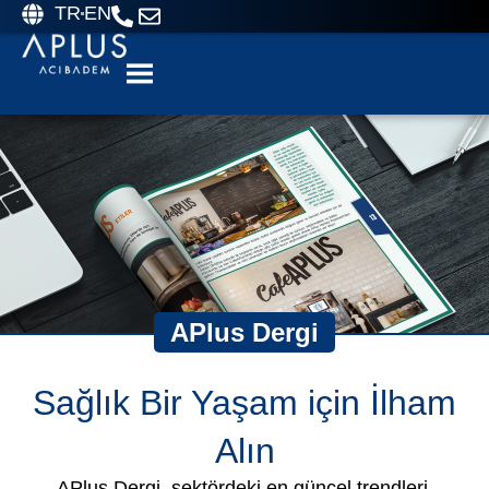
TR
EN
APlus Dergi
Sağlık Bir Yaşam için İlham
Alın
APlus Dergi, sektördeki en güncel trendleri,