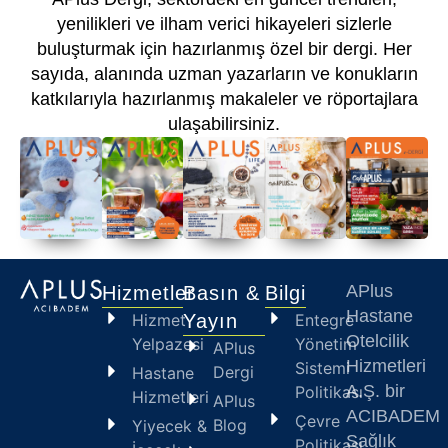
yenilikleri ve ilham verici hikayeleri sizlerle
buluşturmak için hazırlanmış özel bir dergi. Her
sayıda, alanında uzman yazarların ve konukların
katkılarıyla hazırlanmış makaleler ve röportajlara
ulaşabilirsiniz.
APlus
Hizmetler
Basın &
Bilgi
Hastane
Hizmet
Yayın
Entegre
Otelcilik
Yelpazesi
Yönetim
APlus
Hizmetleri
Sistemi
Dergi
Hastane
A.Ş. bir
Politikası
Hizmetleri
APlus
ACIBADE
Çevre
Blog
Yiyecek &
Sağlık
Politikası