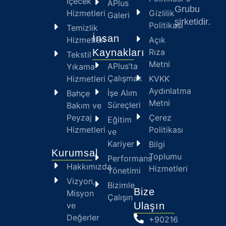
İçecek
APlus
Grubu
Hizmetleri
Gizlilik
Galeri
şirketidir.
Politikası
Temizlik
İnsan
Hizmetleri
Açık
Kaynakları
Rıza
Tekstil
Metni
APlus’ta
Yıkama
Çalışmak
Hizmetleri
KVKK
Aydınlatma
İşe Alım
Bahçe
Metni
Süreçleri
Bakım ve
Peyzaj
Çerez
Eğitim
Hizmetleri
Politikası
ve
Kariyer
Bilgi
Kurumsal
Toplumu
Performans
Hakkımızda
Hizmetleri
Yönetimi
Vizyon,
Bizimle
Bize
Misyon
Çalışın
ve
Ulaşın
Değerler
+90216