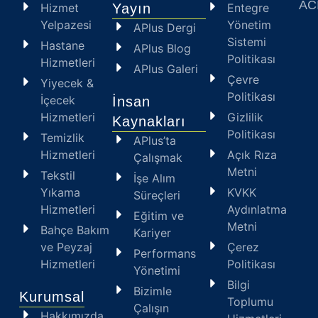
ACI
Hizmet
Yayın
Entegre
Yelpazesi
Yönetim
APlus Dergi
Sistemi
Hastane
APlus Blog
Politikası
Hizmetleri
APlus Galeri
Çevre
Yiyecek &
Politikası
İçecek
İnsan
Hizmetleri
Gizlilik
Kaynakları
Politikası
Temizlik
APlus’ta
Hizmetleri
Açık Rıza
Çalışmak
Metni
Tekstil
İşe Alım
Yıkama
KVKK
Süreçleri
Hizmetleri
Aydınlatma
Eğitim ve
Metni
Bahçe Bakım
Kariyer
ve Peyzaj
Çerez
Performans
Hizmetleri
Politikası
Yönetimi
Bilgi
Bizimle
Kurumsal
Toplumu
Çalışın
Hakkımızda