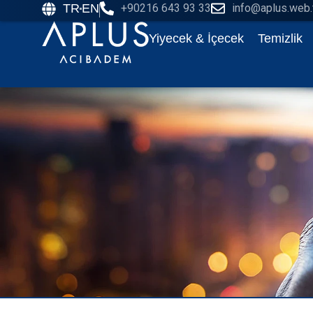
TR
EN
+90216 643 93 33
info@aplus.web.
Yiyecek & İçecek
Temizlik