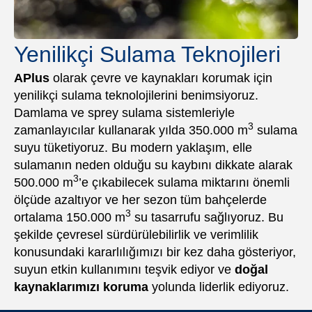
Yenilikçi Sulama Teknojileri
APlus
olarak çevre ve kaynakları korumak için
yenilikçi sulama teknolojilerini benimsiyoruz.
Damlama ve sprey sulama sistemleriyle
3
zamanlayıcılar kullanarak yılda 350.000 m
sulama
suyu tüketiyoruz. Bu modern yaklaşım, elle
sulamanın neden olduğu su kaybını dikkate alarak
3
500.000 m
’e çıkabilecek sulama miktarını önemli
ölçüde azaltıyor ve her sezon tüm bahçelerde
3
ortalama 150.000 m
su tasarrufu sağlıyoruz. Bu
şekilde çevresel sürdürülebilirlik ve verimlilik
konusundaki kararlılığımızı bir kez daha gösteriyor,
suyun etkin kullanımını teşvik ediyor ve
doğal
kaynaklarımızı koruma
yolunda liderlik ediyoruz.