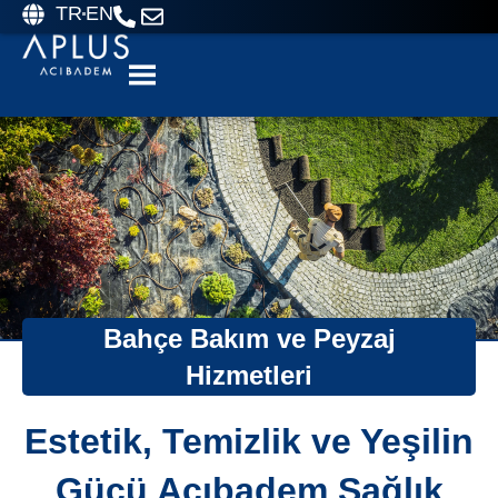
TR
EN
Bahçe Bakım ve Peyzaj
Hizmetleri
Estetik, Temizlik ve Yeşilin
Gücü Acıbadem Sağlık