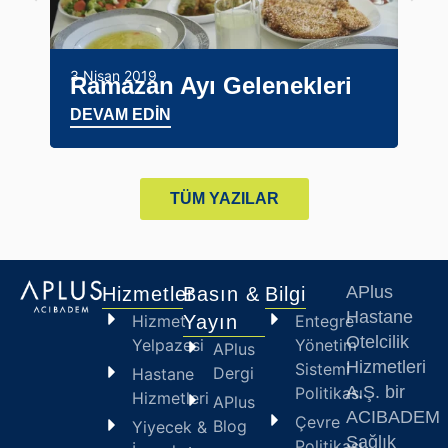
23 M
Ra
3 Nisan 2019
Ramazan Ayı Gelenekleri
Uy
DEVAM EDİN
DE
TÜM YAZILAR
APlus
Hizmetler
Basın &
Bilgi
Hastane
Hizmet
Yayın
Entegre
Otelcilik
Yelpazesi
Yönetim
APlus
Hizmetleri
Sistemi
Dergi
Hastane
A.Ş. bir
Politikası
Hizmetleri
APlus
ACIBADE
Çevre
Blog
Yiyecek &
Sağlık
Politikası