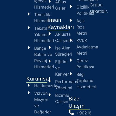
İçecek
APlus
Grubu
Hizmetleri
Gizlilik
Galeri
şirketidir.
Politikası
Temizlik
İnsan
Hizmetleri
Açık
Kaynakları
Rıza
Tekstil
Metni
APlus’ta
Yıkama
Çalışmak
Hizmetleri
KVKK
Aydınlatma
İşe Alım
Bahçe
Metni
Süreçleri
Bakım ve
Peyzaj
Çerez
Eğitim
Hizmetleri
Politikası
ve
Kariyer
Bilgi
Kurumsal
Toplumu
Performans
Hakkımızda
Hizmetleri
Yönetimi
Vizyon,
Bizimle
Bize
Misyon
Çalışın
ve
Ulaşın
Değerler
+90216